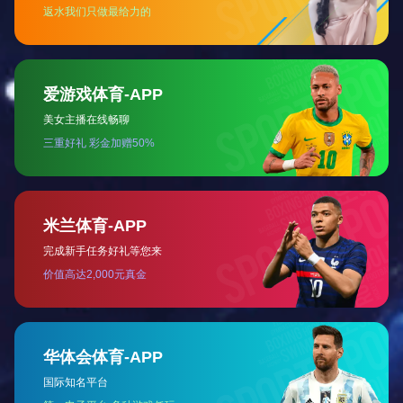
福建汇达建筑工程有限公司始建于1986年，系2006年由原国
有企业龙岩红炭山建筑工程有限公司改制重组企业。公司有着一
批年富力强、具有丰富实践经验的管理人才和技术人才，在工程
建设的施工、预算、管理上有较强组合能力，近年来在全国范围
内承接承建了大量工程项目，涵盖了建筑、水利、市政、交通、
电力、矿山等多个工程领域，现有员工100人，注册资金10066万
元，目前公司业务已拓展至福建、重庆、安徽、甘肃、山东、西
藏等省市。
公司具有建筑工程施工总承包一级、市政公用工程总承包二
级、公路工程施工总承包三级、水利水电工程总承包三级、电力
工程施工总承包三级、矿山工程施工总承包三级、机电工程施工
总承包三级、地质灾害防治施工丙级、施工劳务不分等级、建筑
装修装饰工程专业承包一级、建筑机电安装工程专业承包一级、
电子与智能化工程专业承包二级、消防设施工程专业二级、钢结