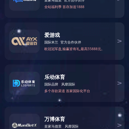
联系方式
客户留言
开云体育
公司简介
荣誉资质
企业资质
企业专利
企业荣誉
企业业绩
市政工程业绩
公路工程业绩
电力工程业绩
水利工程业
绩
房建工程业绩
业绩展示
开云体育
开云体育
业内动态
联系我们
联系方式
客户留言

开云体育