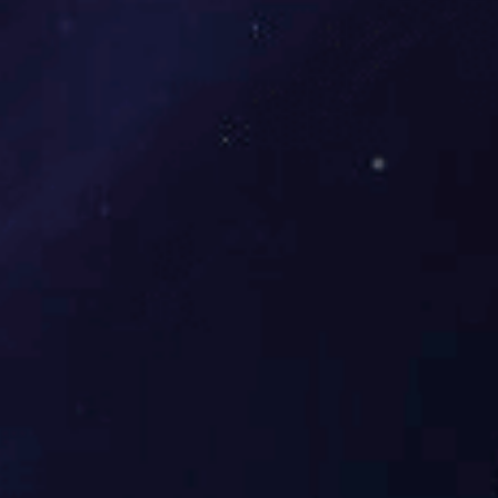
场竞争中树立了良好的企业形象，为企业的进一步发展奠定了基
础。
公司奉行“建一流工程，供满意服务”的质量方针，弘扬“团
结、开拓、务实”的精神，以“立足海西，走向全国”的企业目标，
广纳人才，以高度的使命感、责任感为用户和社会提供满意的产
品和优质服务。
CONTACT INFORMATION
联系方式
福建省龙岩市新罗区东肖镇龙腾南路14号珠江大厦7层701室
0597-2336139
382955834@qq.com
WEBSITE QR CODE