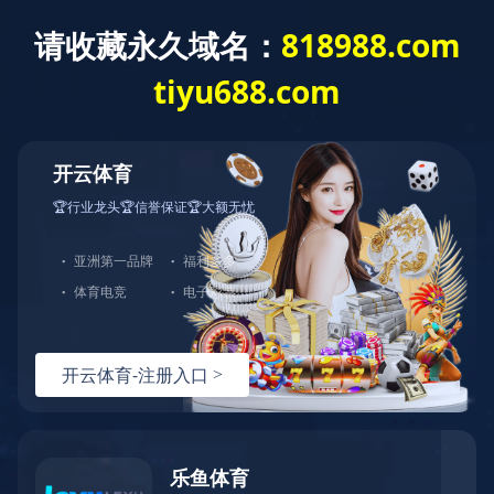
开云体育
开云体育
公司简介
荣誉资质

荣誉资质
企业资质
企业专利
企业荣誉
企业业绩
