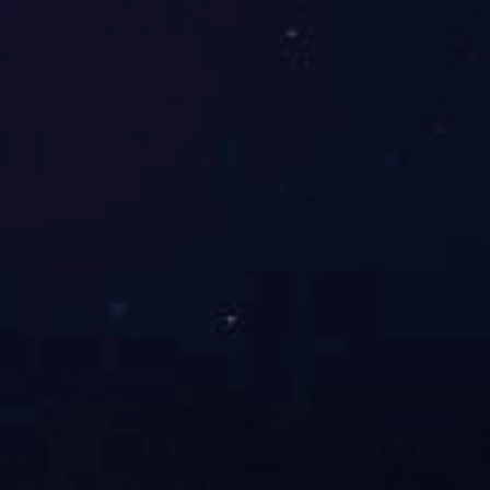
网站二维码
扫一扫进入网站
微信公众号
扫一扫关注微信公众号
ONLINE MESSAGE
联系方式
留言应用名称：
客户留言
描述：
*
留言内容：
姓名：