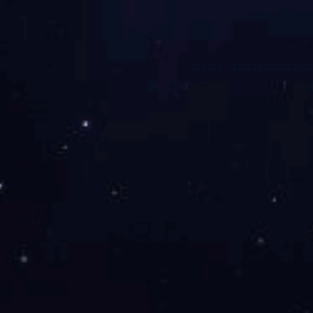
描述：
*
留言内容：
姓名：
性别：
男
女
手机：
电话：
传真：
邮箱：
地址：
邮编：