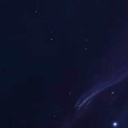
荣誉资质

企业资质
企业专利
企业荣誉
企业业绩

市政工程业绩
公路工程业绩
电力工程业绩
水利工程业绩
业绩展示
开云体育

开云体育
业内动态
联系我们

联系方式
客户留言
开云体育
业内动态
当前位置：
开云体育
/
开云体育
迎“七一”党章传诵 党徽闪光 党旗飘扬