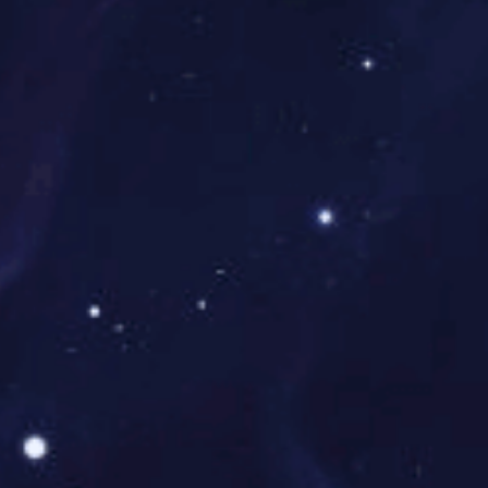
房建工程业绩