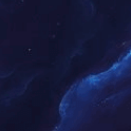
党章传诵、党徽闪光、党旗飘扬”迎七一晚会。
》、葫芦丝《龙的传人》获得好评。
工程
工类AAA级
格注意做好各项安全措施，尤其是一些比较危险的工作比如高空
家详细介绍一下，希望对大家有所帮助。 一、建筑工程安全注意事