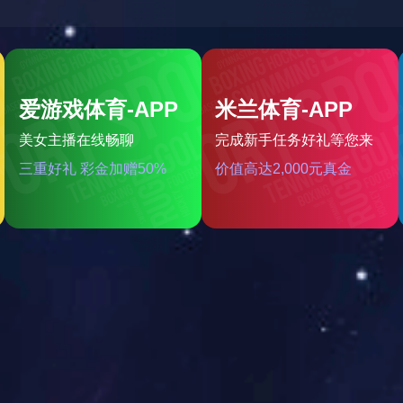
房建工程业绩