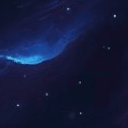
施工现场，必须正确佩戴安全帽（系好下颌带，安全帽完好
辆，防止车辆伤害； 5、 远离各种机械设备、电气线路
环境状况，防止扎、碰、挂及摔倒等其他伤害。 8、 
人同意。 9、 不准坐在脚手架防护栏杆上休息和在脚手
建筑工程常用工具
发布时间
: 2020
-
06-16
海南将构建现代产业体系，大力发展旅游业、现代服务业
海南自由贸易港的前景图已经绘就，但具体要怎么干，哪
《海南自由贸易港建设总体方案》全文发布一周后，6月
上一页
1
下一页
CONTACT INFORMATION
联系方式
福建省龙岩市新罗区东肖镇龙腾南路14号珠江大厦7层701室